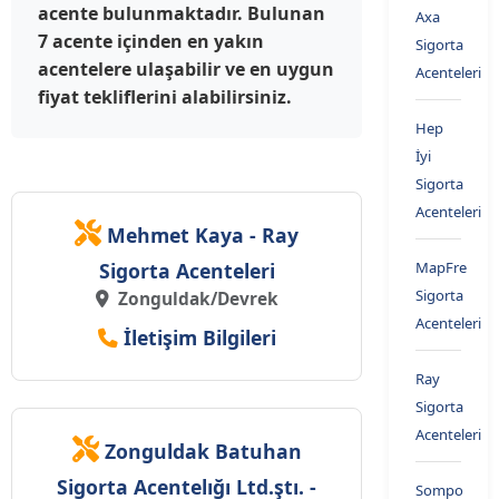
acente bulunmaktadır. Bulunan
Axa
7 acente içinden en yakın
Sigorta
acentelere ulaşabilir ve en uygun
Acenteleri
fiyat tekliflerini alabilirsiniz.
Hep
İyi
Sigorta
Acenteleri
Mehmet Kaya - Ray
Sigorta Acenteleri
MapFre
Sigorta
Zonguldak/Devrek
Acenteleri
İletişim Bilgileri
Ray
Sigorta
Acenteleri
Zonguldak Batuhan
Sigorta Acentelığı Ltd.ştı. -
Sompo