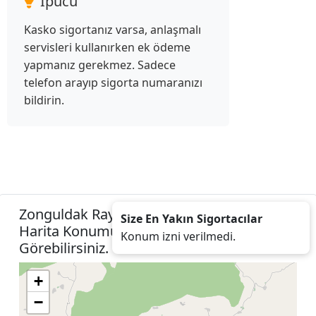
İpucu
Kasko sigortanız varsa, anlaşmalı
servisleri kullanırken ek ödeme
yapmanız gerekmez. Sadece
telefon arayıp sigorta numaranızı
bildirin.
Zonguldak Ray Sigorta Acenteleri Listesini
Size En Yakın Sigortacılar
Harita Konumunuza İzin Vererek
Konum izni verilmedi.
Görebilirsiniz.
+
−