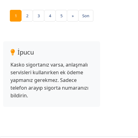
1
2
3
4
5
»
Son
İpucu
Kasko sigortanız varsa, anlaşmalı
servisleri kullanırken ek ödeme
yapmanız gerekmez. Sadece
telefon arayıp sigorta numaranızı
bildirin.