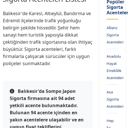
Popüler
Sigorta
Acenteler
Balıkesir'de Karesi, Altıeylül, Bandırma ve
Edremit ilçelerinde trafik yoğunluğu
belirgin şekilde hissedilir. Şehir hem
Allianz
sanayi hem turistik yapısıyla dikkat
Sigorta
çektiğinden trafik sigortasına olan ihtiyaç
Acenteleri
büyüktür. Sigorta acenteleri, farklı
firmalarla çalışarak sürücüler için uygun
Anadolu
poliçeler sunmaktadır.
Hayat
Emeklilik
Acenteleri
Balıkesir'da Sompo Japon
Axa
Sigorta firmasına ait 94 adet
Sigorta
yetkili acente bulunmaktadır.
Acenteleri
Bulunan 94 acente içinden en
yakın acentelere ulaşabilir ve en
Hep
uygun fiyat tekliflerini
İyi