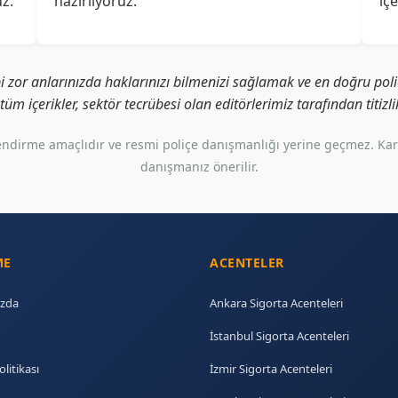
z.
hazırlıyoruz.
iç
i zor anlarınızda haklarınızı bilmenizi sağlamak ve en doğru poliç
i tüm içerikler, sektör tecrübesi olan editörlerimiz tarafından titiz
gilendirme amaçlıdır ve resmi poliçe danışmanlığı yerine geçmez. Ka
danışmanız önerilir.
ME
ACENTELER
zda
Ankara Sigorta Acenteleri
İstanbul Sigorta Acenteleri
olitikası
İzmir Sigorta Acenteleri