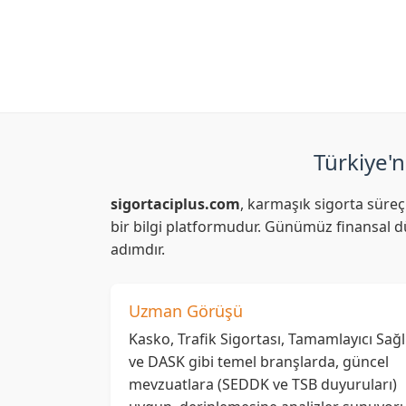
adresini ziyaret ederek Sompo Japon Sigorta i
Türkiye'n
sigortaciplus.com
, karmaşık sigorta süreç
bir bilgi platformudur. Günümüz finansal dü
adımdır.
Uzman Görüşü
Kasko, Trafik Sigortası, Tamamlayıcı Sağl
ve DASK gibi temel branşlarda, güncel
mevzuatlara (SEDDK ve TSB duyuruları)