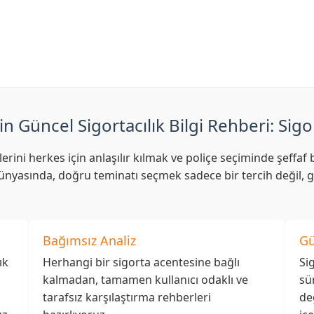
lgili acente arama işlemini yapabilirsiniz.
in Güncel Sigortacılık Bilgi Rehberi: Sigo
lerini herkes için anlaşılır kılmak ve poliçe seçiminde şeff
nyasında, doğru teminatı seçmek sadece bir tercih değil, ge
Bağımsız Analiz
Gü
ık
Herhangi bir sigorta acentesine bağlı
Si
kalmadan, tamamen kullanıcı odaklı ve
sü
tarafsız karşılaştırma rehberleri
de