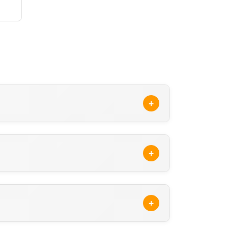
+
enteleri/elazig/karakocan
adresinden
pon Sigorta Acenteleri'ni inceleyerek Sompo
+
ilirsiniz. Arama sonuçlarında, Sompo Japon
nun
resmi sitesini
ziyaret ederek veya
+
abilirsiniz.
www.somposigorta.com.tr/en-yakin-acente