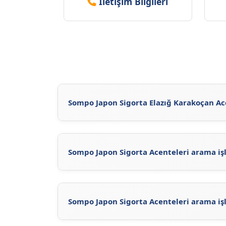
İletişim Bilgileri
Sompo Japon Sigorta Elazığ Karakoçan Ace
Sompo Japon Sigorta Elazığ Karakoçan Acen
ulaşabilirsiniz. Sompo Japon Sigorta'nun
res
Japon Sigorta acentelerine ulaşabilirsiniz.
Sompo Japon Sigorta Acenteleri arama işl
Acente Sorgula
sayfasını ziyaret ederek, So
Sigorta'ne ait acentelerin iletişim bilgileri
sitemizdeki güncel Sompo Japon Sigorta Acen
Sompo Japon Sigorta Acenteleri arama işl
Sompo Japon Sigorta Acenteleri arama işlem