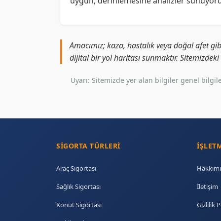
uygun, derinlemesine analizler sunuyoru
Amacımız; kaza, hastalık veya doğal afet gib
dijital bir yol haritası sunmaktır. Sitemizdek
Uyarı: Sitemizde yer alan bilgiler genel bil
SIGORTA TÜRLERI
İŞLET
Araç Sigortası
Hakkımı
Sağlık Sigortası
İletişim
Konut Sigortası
Gizlilik P