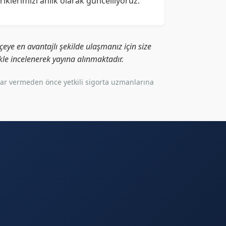
eriklerimizi anlık olarak güncelliyoruz.
eye en avantajlı şekilde ulaşmanız için size
likle incelenerek yayına alınmaktadır.
rar vermeden önce yetkili sigorta uzmanlarına