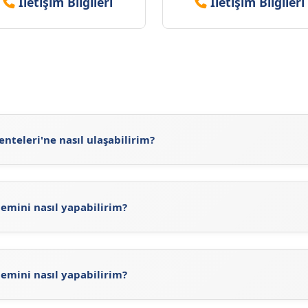
İletişim Bilgileri
İletişim Bilgileri
nteleri'ne nasıl ulaşabilirim?
teleri'ne
https://sigortaciplus.com/sompo-japan-sigorta-ac
mi sitesini
ziyaret ederek veya sitemizdeki güncel Sompo Ja
emini nasıl yapabilirim?
mpo Japon Sigorta Acenteleri arama işlemini gerçekleştireb
ni ve konumlarını görebilirsiniz. Ayrıca, Sompo Japon Sigorta'
teleri'ni inceleyerek Sompo Japon Sigorta acentelerine ulaş
emini nasıl yapabilirim?
i için, Sompo Japon Sigorta'ne ait web adresi olan
https://