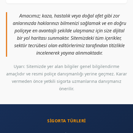
Amacımız; kaza, hastalık veya doğal afet gibi zor
anlarınızda haklarınızı bilmenizi sağlamak ve en doğru
poliçeye en avantajlı şekilde ulaşmanız için size dijital
bir yol haritası sunmaktır. Sitemizdeki tüm içerikler,
sektör tecrübesi olan editörlerimiz tarafından titizlikle
incelenerek yayına alınmaktadır.
Uyarı: Sitemizde yer alan bilgiler genel bilgilendirme
amaçlıdır ve resmi poliçe danışmanlığı yerine geçmez. Karar
vermeden önce yetkili sigorta uzmanlarına danışmanız
önerilir.
SIGORTA TÜRLERI