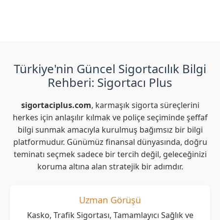
https://www.somposigorta.com.tr/en-yakin-acente
Sigorta acentelerine ulaşabilirsiniz.
adresini ziyaret ederek Sompo Japon Sigorta ilgili acente
arama işlemini yapabilirsiniz.
Türkiye'nin Güncel Sigortacılık Bilgi
Rehberi: Sigortacı Plus
sigortaciplus.com
, karmaşık sigorta süreçlerini
herkes için anlaşılır kılmak ve poliçe seçiminde şeffaf
bilgi sunmak amacıyla kurulmuş bağımsız bir bilgi
platformudur. Günümüz finansal dünyasında, doğru
teminatı seçmek sadece bir tercih değil, geleceğinizi
koruma altına alan stratejik bir adımdır.
Uzman Görüşü
Kasko, Trafik Sigortası, Tamamlayıcı Sağlık ve