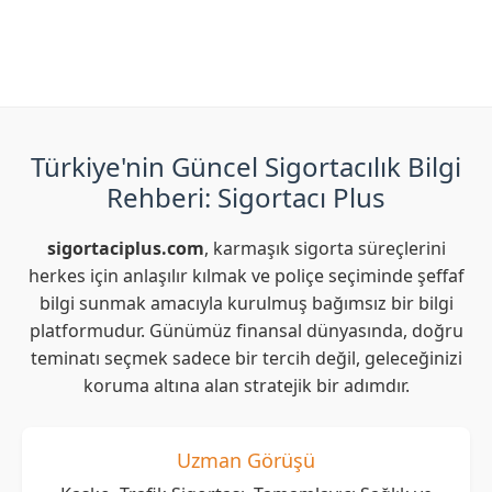
Japon Sigorta Acenteleri'ni inceleyerek Sompo Japon
https://www.somposigorta.com.tr/en-yakin-acente
Sigorta acentelerine ulaşabilirsiniz.
adresini ziyaret ederek Sompo Japon Sigorta ilgili acente
arama işlemini yapabilirsiniz.
Türkiye'nin Güncel Sigortacılık Bilgi
Rehberi: Sigortacı Plus
sigortaciplus.com
, karmaşık sigorta süreçlerini
herkes için anlaşılır kılmak ve poliçe seçiminde şeffaf
bilgi sunmak amacıyla kurulmuş bağımsız bir bilgi
platformudur. Günümüz finansal dünyasında, doğru
teminatı seçmek sadece bir tercih değil, geleceğinizi
koruma altına alan stratejik bir adımdır.
Uzman Görüşü