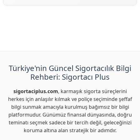
görebilirsiniz. Ayrıca, Türk Nippon Sigorta'nun
resmi
Türk Nippon Sigorta Acenteleri arama işlemi için, Türk
sitesini
ziyaret ederek veya sitemizdeki güncel Türk
Nippon Sigorta'ne ait web adresi olan
Nippon Sigorta Acenteleri'ni inceleyerek Türk Nippon
https://www.turknippon.com/tr/acente-bul
adresini
Sigorta acentelerine ulaşabilirsiniz.
ziyaret ederek Türk Nippon Sigorta ilgili acente arama
işlemini yapabilirsiniz.
Türkiye'nin Güncel Sigortacılık Bilgi
Rehberi: Sigortacı Plus
sigortaciplus.com
, karmaşık sigorta süreçlerini
herkes için anlaşılır kılmak ve poliçe seçiminde şeffaf
bilgi sunmak amacıyla kurulmuş bağımsız bir bilgi
platformudur. Günümüz finansal dünyasında, doğru
teminatı seçmek sadece bir tercih değil, geleceğinizi
koruma altına alan stratejik bir adımdır.