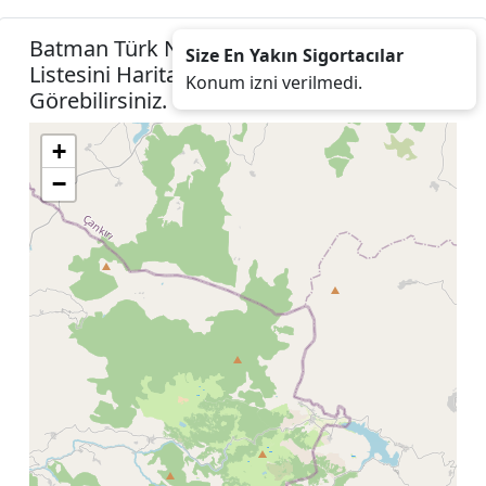
Batman Türk Nippon Sigorta Acenteleri
Size En Yakın Sigortacılar
Listesini Harita Konumunuza İzin Vererek
Konum izni verilmedi.
Görebilirsiniz.
+
−