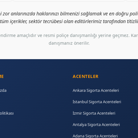
i zor anlarınızda haklarınızı bilmenizi sağlamak ve en doğru poliç
i tüm içerikler, sektör tecrübesi olan editörlerimiz tarafından titiz
gilendirme amaçlıdır ve resmi poliçe danışmanlığı yerine geçmez. Ka
danışmanız önerilir.
ME
ACENTELER
zda
Ankara Sigorta Acenteleri
İstanbul Sigorta Acenteleri
olitikası
İzmir Sigorta Acenteleri
Antalya Sigorta Acenteleri
Adana Sigorta Acenteleri