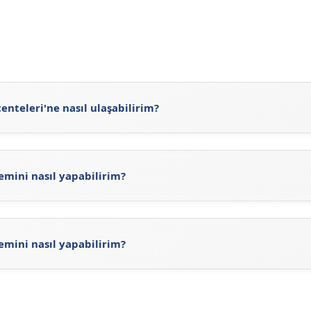
nteleri'ne nasıl ulaşabilirim?
teleri'ne
https://sigortaciplus.com/turk-nippon-sigorta-ac
i sitesini
ziyaret ederek veya sitemizdeki güncel Türk Nippo
emini nasıl yapabilirim?
rk Nippon Sigorta Acenteleri arama işlemini gerçekleştirebil
i ve konumlarını görebilirsiniz. Ayrıca, Türk Nippon Sigorta'n
eleri'ni inceleyerek Türk Nippon Sigorta acentelerine ulaşab
emini nasıl yapabilirim?
 için, Türk Nippon Sigorta'ne ait web adresi olan
https://ww
nte arama işlemini yapabilirsiniz.