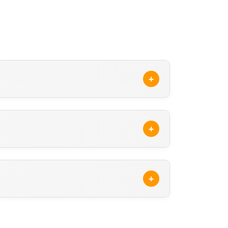
+
enteleri/edirne/uzunkopru
adresinden
n Sigorta Acenteleri'ni inceleyerek Türk
+
irsiniz. Arama sonuçlarında, Türk Nippon
un
resmi sitesini
ziyaret ederek veya
+
ilirsiniz.
w.turknippon.com/tr/acente-bul
adresini