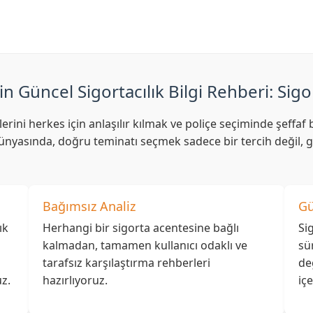
in Güncel Sigortacılık Bilgi Rehberi: Sigo
lerini herkes için anlaşılır kılmak ve poliçe seçiminde şeff
nyasında, doğru teminatı seçmek sadece bir tercih değil, ge
Bağımsız Analiz
Gü
ık
Herhangi bir sigorta acentesine bağlı
Si
kalmadan, tamamen kullanıcı odaklı ve
sü
tarafsız karşılaştırma rehberleri
de
z.
hazırlıyoruz.
iç