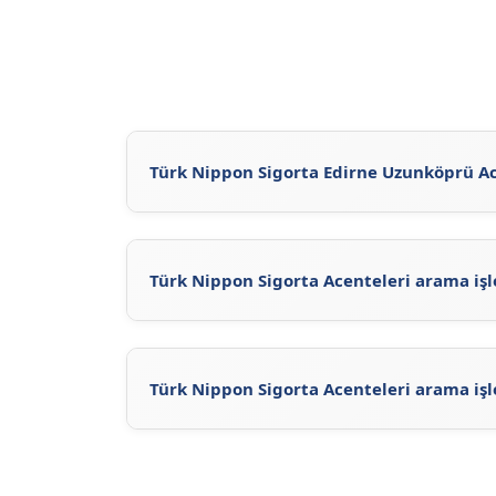
Türk Nippon Sigorta Edirne Uzunköprü Ace
Türk Nippon Sigorta Edirne Uzunköprü Acen
ulaşabilirsiniz. Türk Nippon Sigorta'nun
resm
Nippon Sigorta acentelerine ulaşabilirsiniz.
Türk Nippon Sigorta Acenteleri arama işl
Acente Sorgula
sayfasını ziyaret ederek, Tü
Sigorta'ne ait acentelerin iletişim bilgilerin
sitemizdeki güncel Türk Nippon Sigorta Acent
Türk Nippon Sigorta Acenteleri arama işl
Türk Nippon Sigorta Acenteleri arama işlemi
ziyaret ederek Türk Nippon Sigorta ilgili ace