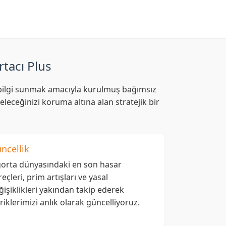
rtacı Plus
af bilgi sunmak amacıyla kurulmuş bağımsız
leceğinizi koruma altına alan stratejik bir
ncellik
gorta dünyasındaki en son hasar
reçleri, prim artışları ve yasal
ğişiklikleri yakından takip ederek
eriklerimizi anlık olarak güncelliyoruz.