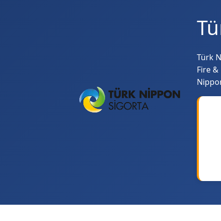
Tü
Türk N
Fire &
Nippon