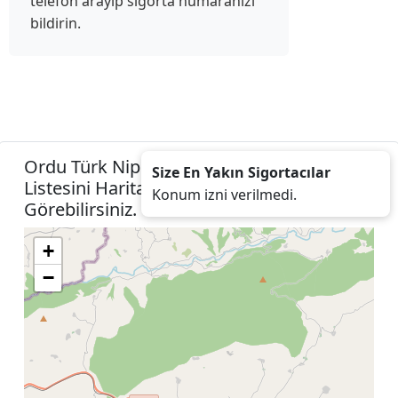
telefon arayıp sigorta numaranızı
bildirin.
Ordu Türk Nippon Sigorta Acenteleri
Size En Yakın Sigortacılar
Listesini Harita Konumunuza İzin Vererek
Konum izni verilmedi.
Görebilirsiniz.
+
−