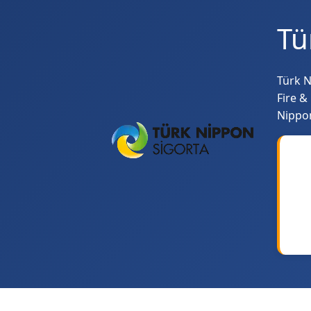
Tü
Türk N
Fire &
Nippon