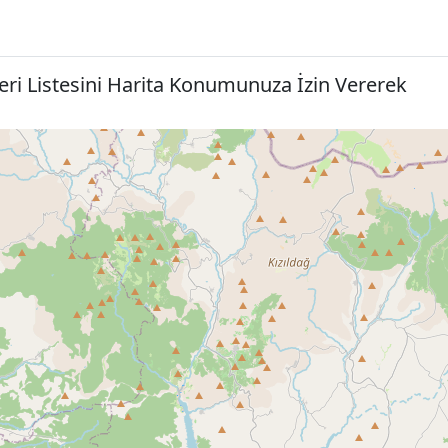
eri Listesini Harita Konumunuza İzin Vererek