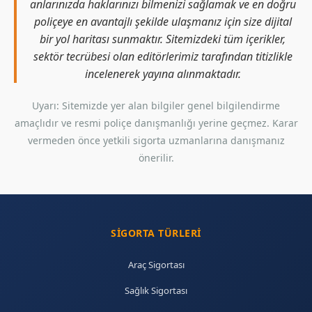
anlarınızda haklarınızı bilmenizi sağlamak ve en doğru
poliçeye en avantajlı şekilde ulaşmanız için size dijital
bir yol haritası sunmaktır. Sitemizdeki tüm içerikler,
sektör tecrübesi olan editörlerimiz tarafından titizlikle
incelenerek yayına alınmaktadır.
Uyarı: Sitemizde yer alan bilgiler genel bilgilendirme
amaçlıdır ve resmi poliçe danışmanlığı yerine geçmez. Karar
vermeden önce yetkili sigorta uzmanlarına danışmanız
önerilir.
SIGORTA TÜRLERI
Araç Sigortası
Sağlık Sigortası