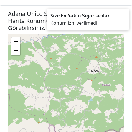
Adana Unico Sigorta Acenteleri Listesini
Size En Yakın Sigortacılar
Harita Konumunuza İzin Vererek
Konum izni verilmedi.
Görebilirsiniz.
+
−