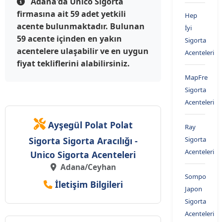
Adana'da Unico Sigorta
firmasına ait 59 adet yetkili
Hep
acente bulunmaktadır. Bulunan
İyi
59 acente içinden en yakın
Sigorta
acentelere ulaşabilir ve en uygun
Acenteleri
fiyat tekliflerini alabilirsiniz.
MapFre
Sigorta
Acenteleri
Ayşegül Polat Polat
Ray
Sigorta Sigorta Aracılığı -
Sigorta
Acenteleri
Unico Sigorta Acenteleri
Adana/Ceyhan
Sompo
İletişim Bilgileri
Japon
Sigorta
Acenteleri