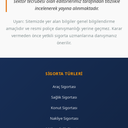
sektör tecrübesi olan editörlerimiz tarafından titizlikle
incelenerek yayına alınmaktadır.
Uyarı: Sitemizde yer alan bilgiler genel bilgilendirme
amaçlıdır ve resmi poliçe danışmanlığı yerine geçmez. Karar
vermeden önce yetkili sigorta uzmanlarına danışmanız
önerilir.
SIGORTA TÜRLERI
Araç Sigortası
Sağlık Sigortası
Konut Sigortası
Nakliye Sigortası