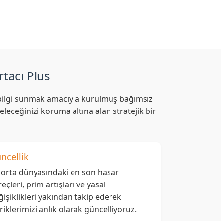
rtacı Plus
af bilgi sunmak amacıyla kurulmuş bağımsız
leceğinizi koruma altına alan stratejik bir
ncellik
gorta dünyasındaki en son hasar
reçleri, prim artışları ve yasal
ğişiklikleri yakından takip ederek
eriklerimizi anlık olarak güncelliyoruz.