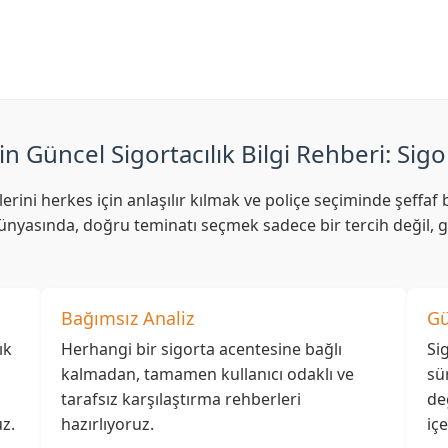
in Güncel Sigortacılık Bilgi Rehberi: Sigo
lerini herkes için anlaşılır kılmak ve poliçe seçiminde şeff
nyasında, doğru teminatı seçmek sadece bir tercih değil, ge
Bağımsız Analiz
Gü
ık
Herhangi bir sigorta acentesine bağlı
Si
kalmadan, tamamen kullanıcı odaklı ve
sü
tarafsız karşılaştırma rehberleri
de
z.
hazırlıyoruz.
iç