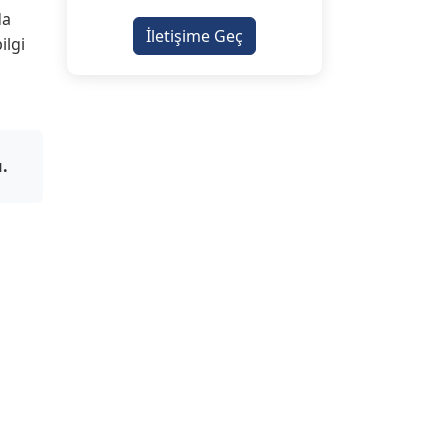
da
İletişime Geç
ilgi
u.