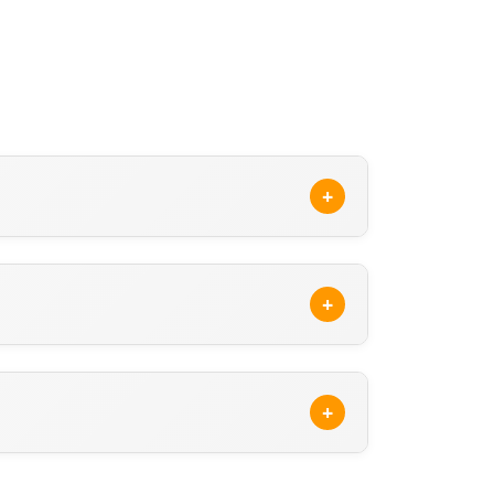
+
amonu/tosya
adresinden ulaşabilirsiniz. Unico
Unico Sigorta acentelerine ulaşabilirsiniz.
+
. Arama sonuçlarında, Unico Sigorta'ne ait
et ederek veya sitemizdeki güncel Unico
+
ta.com.tr/en-yakin-acente-nerede
adresini