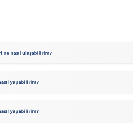
'ne nasıl ulaşabilirim?
ne
https://sigortaciplus.com/unico-sigorta-acenteleri/kast
a sitemizdeki güncel Unico Sigorta Acenteleri'ni inceleyerek 
nasıl yapabilirim?
co Sigorta Acenteleri arama işlemini gerçekleştirebilirsiniz
ı görebilirsiniz. Ayrıca, Unico Sigorta'nun
resmi sitesini
ziyar
ta acentelerine ulaşabilirsiniz.
nasıl yapabilirim?
Unico Sigorta'ne ait web adresi olan
https://www.unicosigor
ma işlemini yapabilirsiniz.