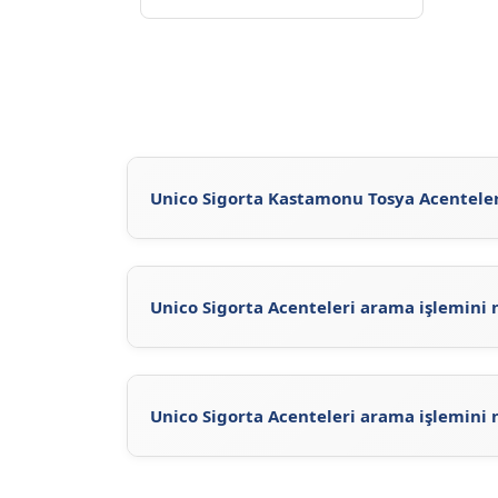
Unico Sigorta Kastamonu Tosya Acenteleri
Unico Sigorta Kastamonu Tosya Acenteleri'
Sigorta'nun
resmi sitesini
ziyaret ederek vey
Unico Sigorta Acenteleri arama işlemini 
Acente Sorgula
sayfasını ziyaret ederek, Uni
acentelerin iletişim bilgilerini ve konumların
Sigorta Acenteleri'ni inceleyerek Unico Sigor
Unico Sigorta Acenteleri arama işlemini 
Unico Sigorta Acenteleri arama işlemi için, 
ziyaret ederek Unico Sigorta ilgili acente ara