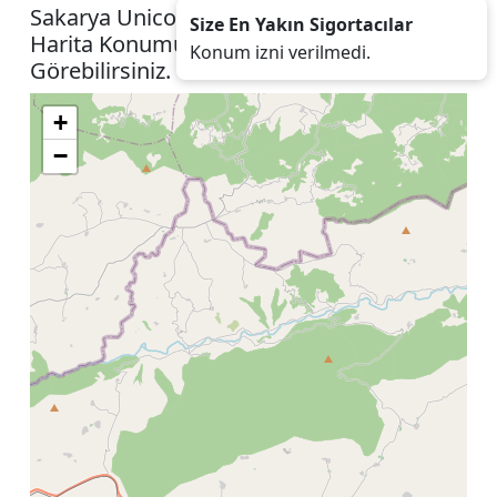
Sakarya Unico Sigorta Acenteleri Listesini
Size En Yakın Sigortacılar
Harita Konumunuza İzin Vererek
Konum izni verilmedi.
Görebilirsiniz.
+
−