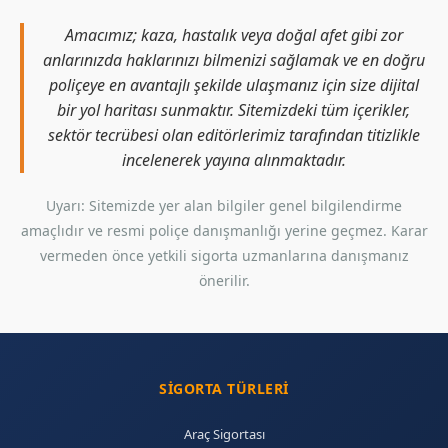
Amacımız; kaza, hastalık veya doğal afet gibi zor
anlarınızda haklarınızı bilmenizi sağlamak ve en doğru
poliçeye en avantajlı şekilde ulaşmanız için size dijital
bir yol haritası sunmaktır. Sitemizdeki tüm içerikler,
sektör tecrübesi olan editörlerimiz tarafından titizlikle
incelenerek yayına alınmaktadır.
Uyarı: Sitemizde yer alan bilgiler genel bilgilendirme
amaçlıdır ve resmi poliçe danışmanlığı yerine geçmez. Karar
vermeden önce yetkili sigorta uzmanlarına danışmanız
önerilir.
SIGORTA TÜRLERI
Araç Sigortası