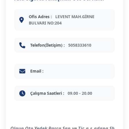
Ofis Adres :
LEVENT MAH.GİRNE
BULVARI NO:204
Telefon(İletişim) :
5058333610
Email :
Çalışma Saatleri :
09.00 - 20.00
Olgun Oto Yedek Parça San.ve Tic.a.ş.adana Şb.