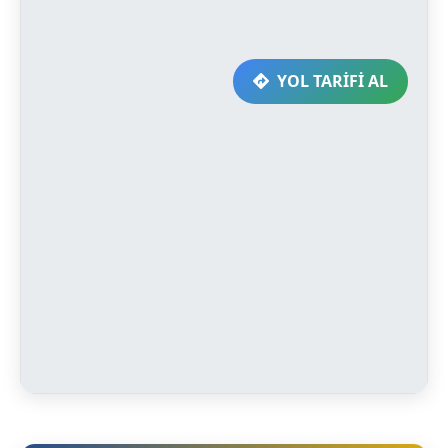
YOL TARİFİ AL