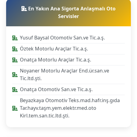
En Yakın Ana Sigorta Anlaşmalı Oto
Servisler
Yusuf Baysal Otomotiv San.ve Tic.a.ş.
Öztek Motorlu Araçlar Tic.a.ş.
Onatça Motorlu Araçlar Tic.a.ş.
Noyaner Motorlu Araçlar End.ür.san.ve
Tic.ltd.şti.
Onatça Otomotiv San.ve Tic.a.ş.
Beyazkaya Otomotiv Teks.mad.hafr.inş.gıda
Tar.hayv.taşm.yem.elektr.med.oto
Kirl.tem.san.tic.ltd.şti.