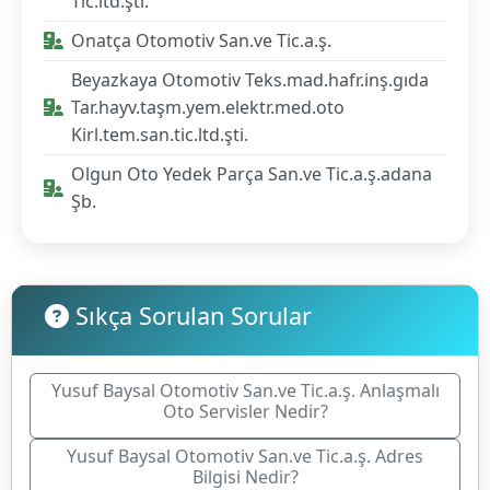
Tic.ltd.şti.
Onatça Otomotiv San.ve Tic.a.ş.
Beyazkaya Otomotiv Teks.mad.hafr.inş.gıda
Tar.hayv.taşm.yem.elektr.med.oto
Kirl.tem.san.tic.ltd.şti.
Olgun Oto Yedek Parça San.ve Tic.a.ş.adana
Şb.
Sıkça Sorulan Sorular
Yusuf Baysal Otomotiv San.ve Tic.a.ş. Anlaşmalı
Oto Servisler Nedir?
Yusuf Baysal Otomotiv San.ve Tic.a.ş. Adres
Bilgisi Nedir?