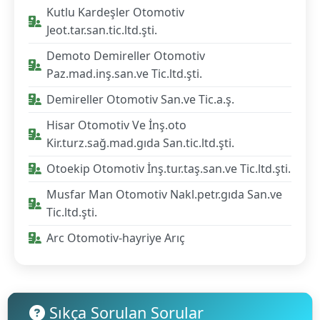
Kutlu Kardeşler Otomotiv
Jeot.tar.san.tic.ltd.şti.
Demoto Demireller Otomotiv
Paz.mad.inş.san.ve Tic.ltd.şti.
Demireller Otomotiv San.ve Tic.a.ş.
Hisar Otomotiv Ve İnş.oto
Kir.turz.sağ.mad.gıda San.tic.ltd.şti.
Otoekip Otomotiv İnş.tur.taş.san.ve Tic.ltd.şti.
Musfar Man Otomotiv Nakl.petr.gıda San.ve
Tic.ltd.şti.
Arc Otomotiv-hayriye Arıç
Sıkça Sorulan Sorular