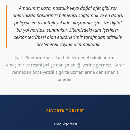
Amacımız; kaza, hastalık veya doğal afet gibi zor
anlarınızda haklarınızı bilmenizi sağlamak ve en doğru
poliçeye en avantajlı şekilde ulaşmanız için size dijital
bir yol haritası sunmaktır. Sitemizdeki tüm içerikler,
sektör tecrübesi olan editörlerimiz tarafından titizlikle
incelenerek yayına alınmaktadır.
Uyarı: Sitemizde yer alan bilgiler genel bilgilendirme
amaçlıdır ve resmi poliçe danışmanlığı yerine geçmez. Karar
vermeden önce yetkili sigorta uzmanlarına danışmanız
önerilir.
SIGORTA TÜRLERI
Araç Sigortası