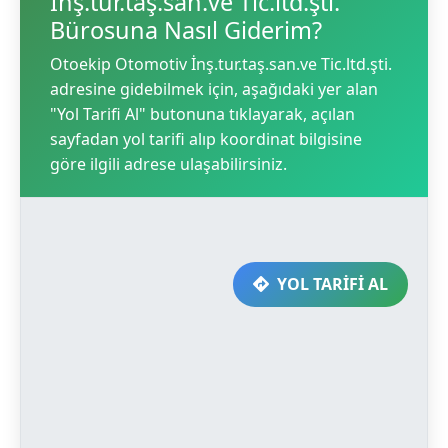
İnş.tur.taş.san.ve Tic.ltd.şti.
Bürosuna Nasıl Giderim?
Otoekip Otomotiv İnş.tur.taş.san.ve Tic.ltd.şti.
adresine gidebilmek için, aşağıdaki yer alan
"Yol Tarifi Al" butonuna tıklayarak, açılan
sayfadan yol tarifi alıp koordinat bilgisine
göre ilgili adrese ulaşabilirsiniz.
YOL TARİFİ AL