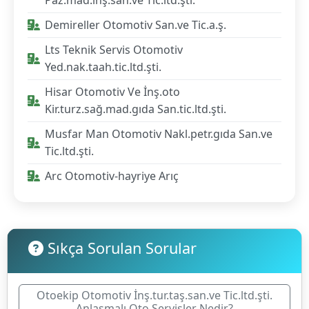
Demireller Otomotiv San.ve Tic.a.ş.
Lts Teknik Servis Otomotiv
Yed.nak.taah.tic.ltd.şti.
Hisar Otomotiv Ve İnş.oto
Kir.turz.sağ.mad.gıda San.tic.ltd.şti.
Musfar Man Otomotiv Nakl.petr.gıda San.ve
Tic.ltd.şti.
Arc Otomotiv-hayriye Arıç
Sıkça Sorulan Sorular
Otoekip Otomotiv İnş.tur.taş.san.ve Tic.ltd.şti.
Anlaşmalı Oto Servisler Nedir?