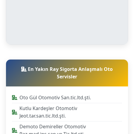
En Yakın Ray Sigorta Anlaşmalı Oto
Servisler
Oto Gül Otomotiv San.tic.ltd.şti.
Kutlu Kardeşler Otomotiv
Jeot.tar.san.tic.ltd.şti.
Demoto Demireller Otomotiv
Paz.mad.inş.san.ve Tic.ltd.şti.