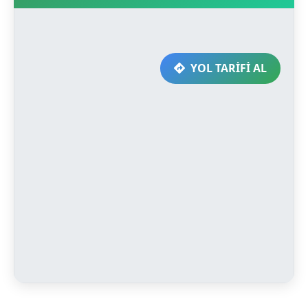
YOL TARİFİ AL