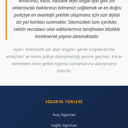
Amacımız; kaza, hastalık veya doğal afet gibi zor
anlarınızda haklarınızı bilmenizi sağlamak ve en doğru
poliçeye en avantajlı şekilde ulaşmanız için size dijital
bir yol haritası sunmaktır. Sitemizdeki tüm içerikler,
sektör tecrübesi olan editörlerimiz tarafından titizlikle
incelenerek yayına alınmaktadır.
Uyarı: Sitemizde yer alan bilgiler genel bilgilendirme
amaçlıdır ve resmi poliçe danışmanlığı yerine geçmez. Karar
vermeden önce yetkili sigorta uzmanlarına danışmanız
önerilir.
SIGORTA TÜRLERI
Araç Sigortası
Sağlık Sigortası