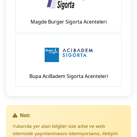
Magde Burger Sigorta Acenteleri
Bupa AcıBadem Sigorta Acenteleri
Not:
Yukarıda yer alan bilgiler size aitse ve web
sitemizde yayınlanmasını istemiyorsanız, iletişim