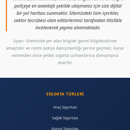
poliçeye en avantajlı şekilde ulaşmanız için size dijital
bir yol haritası sunmaktır. Sitemizdeki tüm içerikler,
sektör tecrübesi olan editörlerimiz tarafından titizlikle
incelenerek yayına alınmaktadır.
Uyarı: Sitemizde yer alan bilgiler genel bilgilendirme
amaçlıdır ve resmi poliçe danışmanlığı yerine geçmez. Karar
vermeden önce yetkili sigorta uzmanlarına danışmanız
önerilir.
SIGORTA TÜRLERI
Araç Sigortası
Sağlık Sigortası
Konut Sigortası