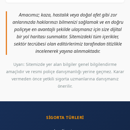
Amacımız; kaza, hastalık veya doğal afet gibi zor
anlarınızda haklarınızı bilmenizi sağlamak ve en doğru
poliçeye en avantajlı şekilde ulaşmanız için size dijital
bir yol haritası sunmaktır. Sitemizdeki tüm içerikler,
sektör tecrübesi olan editörlerimiz tarafından titizlikle
incelenerek yayına alınmaktadır.
Uyarı: Sitemizde yer alan bilgiler genel bilgilendirme
amaçlıdır ve resmi poliçe danışmanlığı yerine geçmez. Karar
vermeden önce yetkili sigorta uzmanlarına danışmanız
önerilir.
SIGORTA TÜRLERI