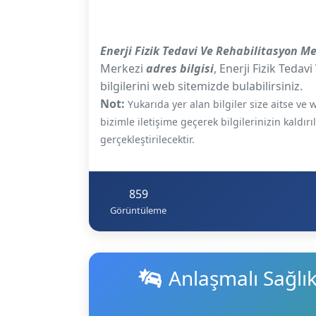
Enerji Fizik Tedavi Ve Rehabilitasyon M
Merkezi
adres bilgisi
, Enerji Fizik Tedav
bilgilerini web sitemizde bulabilirsiniz.
Not:
Yukarıda yer alan bilgiler size aitse v
bizimle iletişime geçerek bilgilerinizin kaldır
gerçekleştirilecektir.
859
Görüntüleme
Anlaşmalı Sağlı