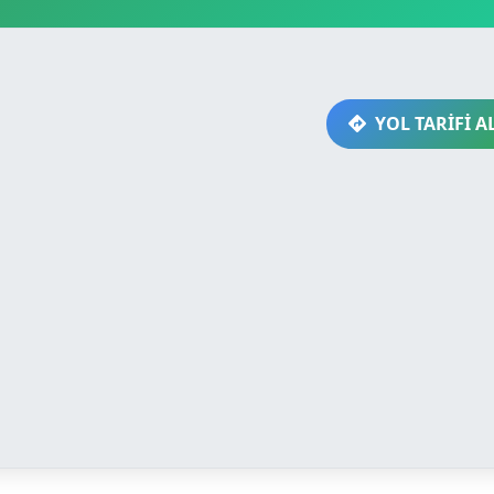
YOL TARİFİ A