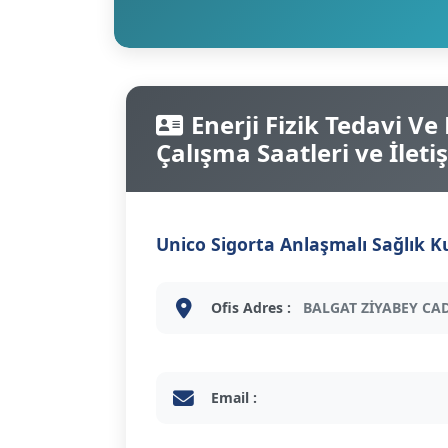
Enerji Fizik Tedavi V
Çalışma Saatleri ve İletiş
Unico Sigorta Anlaşmalı Sağlık K
Ofis Adres :
BALGAT ZİYABEY CAD
Email :