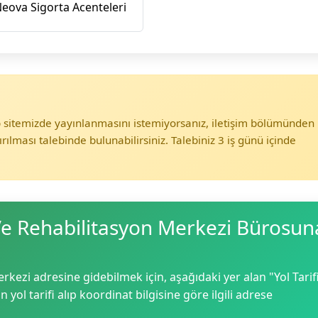
eova Sigorta Acenteleri
eb sitemizde yayınlanmasını istemiyorsanız, iletişim bölümünden
ırılması talebinde bulunabilirsiniz. Talebiniz 3 iş günü içinde
 Ve Rehabilitasyon Merkezi Bürosun
rkezi adresine gidebilmek için, aşağıdaki yer alan "Yol Tarif
yol tarifi alıp koordinat bilgisine göre ilgili adrese