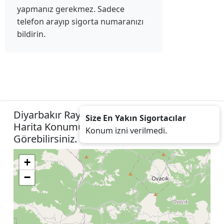
yapmanız gerekmez. Sadece
telefon arayıp sigorta numaranızı
bildirin.
Diyarbakır Ray Sigorta Acenteleri Listesini
Size En Yakın Sigortacılar
Harita Konumunuza İzin Vererek
Konum izni verilmedi.
Görebilirsiniz.
+
−