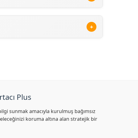
rama sonuçlarında, Ray Sigorta'ne ait
 ederek veya sitemizdeki güncel Ray Sigorta
+
tr/hizmet-noktalari/en-yakin-acente
rtacı Plus
af bilgi sunmak amacıyla kurulmuş bağımsız
leceğinizi koruma altına alan stratejik bir