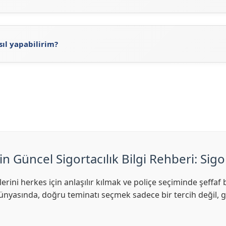
 Sigorta Acenteleri arama işlemini gerçekleştirebilirsiniz. A
ı görebilirsiniz. Ayrıca, Ray Sigorta'nun
resmi sitesini
ziyaret
rine ulaşabilirsiniz.
sıl yapabilirim?
y Sigorta'ne ait web adresi olan
https://www.raysigorta.com.
nte arama işlemini yapabilirsiniz.
in Güncel Sigortacılık Bilgi Rehberi: Sigo
lerini herkes için anlaşılır kılmak ve poliçe seçiminde şeff
nyasında, doğru teminatı seçmek sadece bir tercih değil, ge