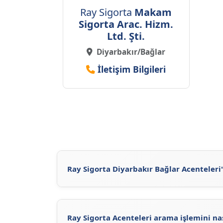
Ray Sigorta
Makam
Sigorta Arac. Hizm.
Ltd. Şti.
Diyarbakır/Bağlar
İletişim Bilgileri
Ray Sigorta Diyarbakır Bağlar Acenteleri'
Ray Sigorta Diyarbakır Bağlar Acenteleri'ne
Sigorta'nun
resmi sitesini
ziyaret ederek vey
Ray Sigorta Acenteleri arama işlemini na