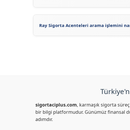
Acente Sorgula
sayfasını ziyaret ederek, Ray
acentelerin iletişim bilgilerini ve konumların
Acenteleri'ni inceleyerek Ray Sigorta acentele
Ray Sigorta Acenteleri arama işlemini na
Ray Sigorta Acenteleri arama işlemi için, Ra
adresini ziyaret ederek Ray Sigorta ilgili ace
Türkiye'n
sigortaciplus.com
, karmaşık sigorta süreç
bir bilgi platformudur. Günümüz finansal dü
adımdır.