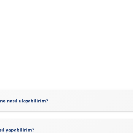
ne nasıl ulaşabilirim?
https://sigortaciplus.com/ray-sigorta-acenteleri/diyarbakir
a sitemizdeki güncel Ray Sigorta Acenteleri'ni inceleyerek Ra
sıl yapabilirim?