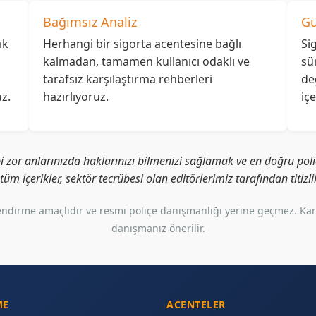
Bağımsız Analiz
Gü
ık
Herhangi bir sigorta acentesine bağlı
Si
kalmadan, tamamen kullanıcı odaklı ve
sü
tarafsız karşılaştırma rehberleri
de
z.
hazırlıyoruz.
iç
i zor anlarınızda haklarınızı bilmenizi sağlamak ve en doğru poliç
i tüm içerikler, sektör tecrübesi olan editörlerimiz tarafından titiz
gilendirme amaçlıdır ve resmi poliçe danışmanlığı yerine geçmez. Ka
danışmanız önerilir.
ME
ACENTELER