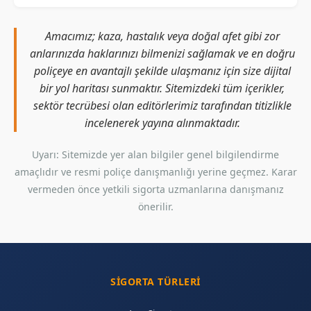
Amacımız; kaza, hastalık veya doğal afet gibi zor
anlarınızda haklarınızı bilmenizi sağlamak ve en doğru
poliçeye en avantajlı şekilde ulaşmanız için size dijital
bir yol haritası sunmaktır. Sitemizdeki tüm içerikler,
sektör tecrübesi olan editörlerimiz tarafından titizlikle
incelenerek yayına alınmaktadır.
Uyarı: Sitemizde yer alan bilgiler genel bilgilendirme
amaçlıdır ve resmi poliçe danışmanlığı yerine geçmez. Karar
vermeden önce yetkili sigorta uzmanlarına danışmanız
önerilir.
SIGORTA TÜRLERI