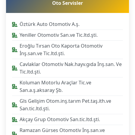
Oto Servisler
Öztürk Auto Otomotiv A.ş.
Yeniller Otomotiv San.ve Tic.ltd.şti.
Eroğlu Tırsan Oto Kaporta Otomotiv
İnş.san.ve Tic.ltd.şti.
Cavlaklar Otomotiv Nak.hayv.gıda İnş.san. Ve
Tic.ltd.şti.
Koluman Motorlu Araçlar Tic.ve
San.a.ş.aksaray Şb.
Gls Gelişim Otom.inş.tarım Pet.taş.ith.ve
San.tic.ltd.şti.
Akçay Grup Otomotiv San.tic.ltd.şti.
Ramazan Gürses Otomotiv İnş.san.ve