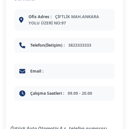
Ofis Adres :
ÇİFTLİK MAH.ANKARA
YOLU ÜZERİ NO:97
Telefon(İletişim) :
3823333333
Email :
Çalışma Saatleri :
09.00 - 20.00
Öztürk Auto Otomotiv A.ş. telefon numarası
,