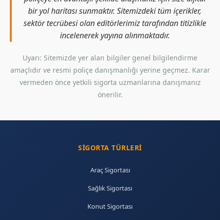
bir yol haritası sunmaktır. Sitemizdeki tüm içerikler,
sektör tecrübesi olan editörlerimiz tarafından titizlikle
incelenerek yayına alınmaktadır.
Uyarı: Sitemizde yer alan bilgiler genel bilgilendirme
amaçlıdır ve resmi poliçe danışmanlığı yerine geçmez. Karar
vermeden önce yetkili sigorta uzmanlarına danışmanız
önerilir.
SIGORTA TÜRLERI
Araç Sigortası
Sağlık Sigortası
Konut Sigortası