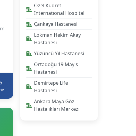
Özel Kudret
Internatıonal Hospıtal
Çankaya Hastanesi
am
Lokman Hekim Akay
Hastanesi
Yüzüncü Yıl Hastanesi
Ortadoğu 19 Mayıs
Hastanesi
6
Demirtepe Life
me
Hastanesi
Ankara Maya Göz
Hastalıkları Merkezı