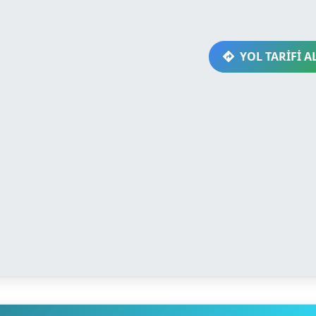
YOL TARİFİ A